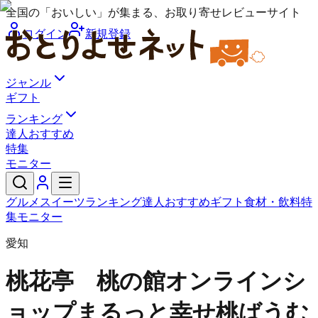
全国の「おいしい」が集まる、お取り寄せレビューサイト
ログイン
新規登録
ジャンル
ギフト
ランキング
達人おすすめ
特集
モニター
グルメ
スイーツ
ランキング
達人おすすめ
ギフト
食材・飲料
特
集
モニター
愛知
桃花亭 桃の館オンラインシ
ョップ
まるっと幸せ桃ばうむ