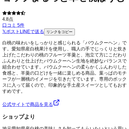
4.8
点
口コミ
5
件
𝕏
ポスト
LINE
で送る
リンクをコピー
白桃の味わいをしっかりと感じられる「バウムクーヘン」で
す。愛知県産白桃果汁を使用し、職人の手でじっくりと炊き
上げたこだわりの桃のフルーツ羊羹と、泡立て方にこだわり
ふんわりと仕上げたバウムクーヘン生地を絶妙なバランスで
組合わせています。バウムクーヘンの柔らかくふんわりした
食感と、羊羹の口どけを一緒に楽しめる商品。葉っぱのモチ
ーフが一層桃のイメージを引きたてています。専用のボック
スに入って届くので、印象的な手土産スイーツとしてもおす
すめです。
公式サイトで商品を見る
ショップより
地元愛知県産白桃の美味しさを知ってもらいたいという思い