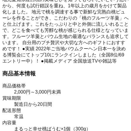
から、何度も試行錯誤を重ね、1年以上の歳月をかけて製品
化しました。 地元で桃を調達する事で新鮮な完熟白桃ピュ
ーレを作ることができ、こだわりの「桃のフルーツ羊羹」へ
と仕上げます。これをたっぷりと中と外側に流しいれること
で、どこを食べても芳醇な桃が感じられる仕様となっていま
す。フルーツ羊羹とバウム生地の最適なバランスも追求して
います。 自分用のプチ贅沢や大切な方へのギフトにおすす
めです！ ●実績 2022年ご当地バウムクーヘン日本一を決め
る博覧会にてトップ10にランクインしました（全国8位/69
エントリー中）！ ●掲載メディア 全国放送TVや雑誌等
商品基本情報
商品価格帯
2,000円～3,000円未満
賞味期限
製造日から20日間
配送形態
常温
内容量
まるっと幸せ桃ばうむ×1個（300g）