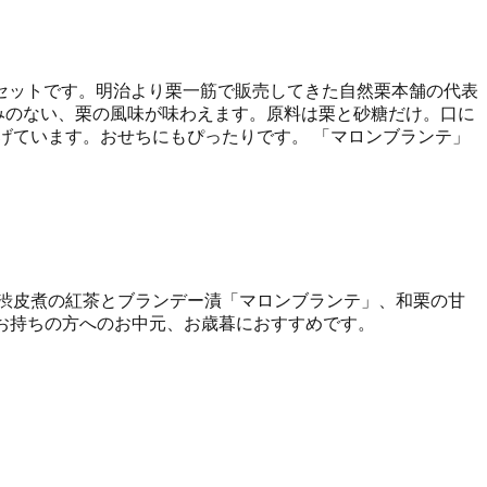
セットです。明治より栗一筋で販売してきた自然栗本舗の代表
みのない、栗の風味が味わえます。原料は栗と砂糖だけ。口に
げています。おせちにもぴったりです。 「マロンブランテ」
渋皮煮の紅茶とブランデー漬「マロンブランテ」、和栗の甘
をお持ちの方へのお中元、お歳暮におすすめです。