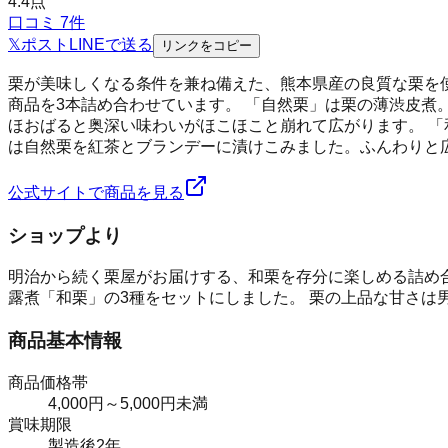
4.4
点
口コミ
7
件
𝕏
ポスト
LINE
で送る
リンクをコピー
栗が美味しくなる条件を兼ね備えた、熊本県産の良質な栗を
商品を3本詰め合わせています。 「自然栗」は栗の薄渋皮
ほおばると奥深い味わいがほこほこと崩れて広がります。 「
は自然栗を紅茶とブランデーに漬けこみました。ふんわりと
公式サイトで商品を見る
ショップより
明治から続く栗屋がお届けする、和栗を存分に楽しめる詰め
露煮「和栗」の3種をセットにしました。 栗の上品な甘さは
商品基本情報
商品価格帯
4,000円～5,000円未満
賞味期限
製造後2年