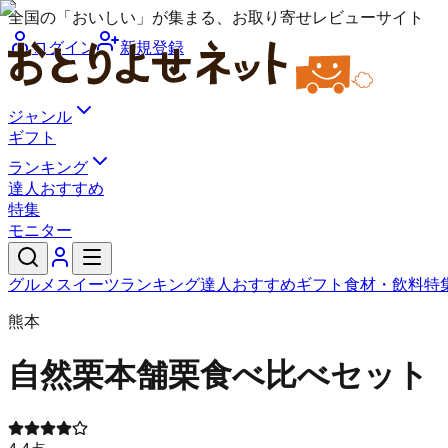
全国の「おいしい」が集まる、お取り寄せレビューサイト
ログイン
新規登録
ジャンル
ギフト
ランキング
達人おすすめ
特集
モニター
グルメ
スイーツ
ランキング
達人おすすめ
ギフト
食材・飲料
特
熊本
自然栗本舗
栗食べ比べセット