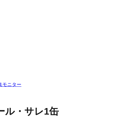
集
モニター
ール・サレ1缶