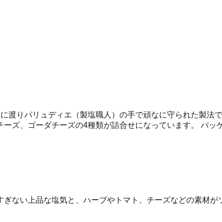
きに渡りパリュディエ（製塩職人）の手で頑なに守られた製法
チーズ、ゴーダチーズの4種類が詰合せになっています。 パッ
すぎない上品な塩気と、ハーブやトマト、チーズなどの素材が