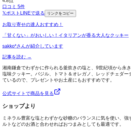
4.8
点
口コミ
5
件
𝕏
ポスト
LINE
で送る
リンクをコピー
お取り寄せの達人おすすめ！
「甘くない」がおいしい！イタリアンが香る大人なクッキー
sakko*
さんが紹介しています
記事を読む →
湘南鎌倉でわずかに作られる釜炊きの塩と、9世紀頃から永
塩味クッキー。バジル、トマト＆オレガノ、レッドチェダー
ているので、プレゼントやお土産にもおすすめです。
公式サイトで商品を見る
ショップより
ミネラル豊富な塩とわずかな砂糖のバランスに気を使い、強
ルトなどのお酒と合わせればおつまみとしても最適です。