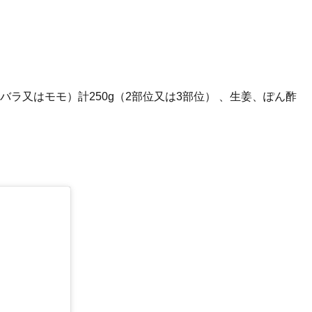
ラ又はモモ）計250g（2部位又は3部位） 、生姜、ぽん酢