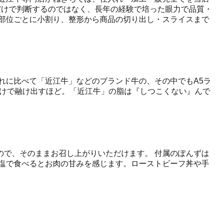
だけで判断するのではなく、長年の経験で培った眼力で品質・
部位ごとに小割り、整形から商品の切り出し・スライスまで
れに比べて「近江牛」などのブランド牛の、その中でもA5ラ
だけで融け出すほど。「近江牛」の脂は『しつこくない』んで
で、そのままお召し上がりいただけます。 付属のぽんずは
塩で食べるとお肉の甘みを感じます。ローストビーフ丼や手