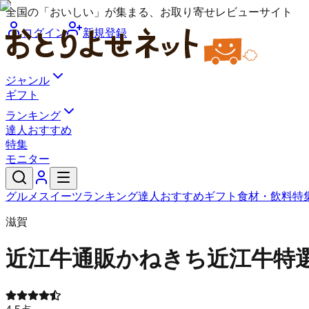
全国の「おいしい」が集まる、お取り寄せレビューサイト
ログイン
新規登録
ジャンル
ギフト
ランキング
達人おすすめ
特集
モニター
グルメ
スイーツ
ランキング
達人おすすめ
ギフト
食材・飲料
特
滋賀
近江牛通販かねきち
近江牛特