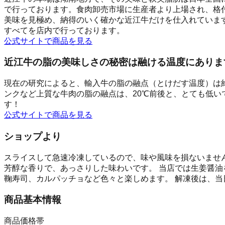
で行っております。食肉卸売市場に生産者より上場され、格
美味を見極め、納得のいく確かな近江牛だけを仕入れていま
すべてを店内で行っております。
公式サイトで商品を見る
近江牛の脂の美味しさの秘密は融ける温度にありま
現在の研究によると、輸入牛の脂の融点（とけだす温度）は約
ンクなど上質な牛肉の脂の融点は、20℃前後と、とても低い
す！
公式サイトで商品を見る
ショップより
スライスして急速冷凍しているので、味や風味を損ないませ
芳醇な香りで、あっさりした味わいです。 当店では生姜醤
鞠寿司、カルパッチョなど色々と楽しめます。 解凍後は、当
商品基本情報
商品価格帯