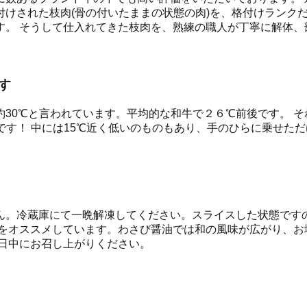
付けされた枝肉(骨の付いたままの状態の肉)を、格付けランク
す。 そうして仕入れてきた枝肉を、熟練の職人が丁寧に解体、
す
30℃と言われています。平均的な和牛で２６℃前後です。 そ
です！ 中には15℃近く低いのものもあり、手のひらに乗せた
ん。冷蔵庫にて一晩解凍してください。スライスした状態ですの
油をオススメしています。わさび醤油では和の風味が広がり、お
日中にお召し上がりください。