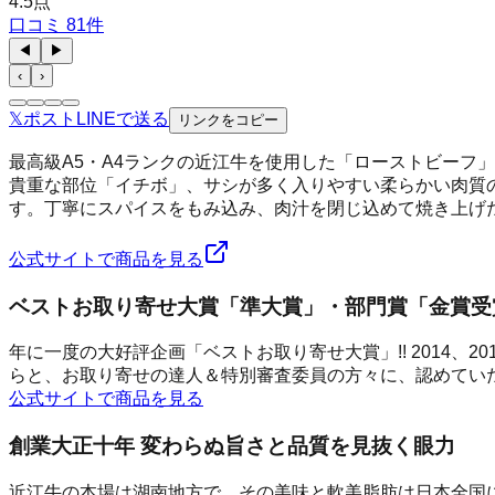
4.5
点
口コミ
81
件
◀
▶
‹
›
𝕏
ポスト
LINE
で送る
リンクをコピー
最高級A5・A4ランクの近江牛を使用した「ローストビーフ
貴重な部位「イチボ」、サシが多く入りやすい柔らかい肉質
す。丁寧にスパイスをもみ込み、肉汁を閉じ込めて焼き上げ
公式サイトで商品を見る
ベストお取り寄せ大賞「準大賞」・部門賞「金賞受
年に一度の大好評企画「ベストお取り寄せ大賞」!! 2014
らと、お取り寄せの達人＆特別審査委員の方々に、認めてい
公式サイトで商品を見る
創業大正十年 変わらぬ旨さと品質を見抜く眼力
近江牛の本場は湖南地方で、その美味と軟美脂肪は日本全国