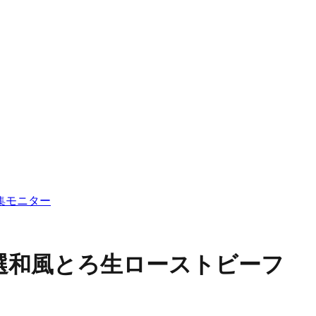
集
モニター
選和風とろ生ローストビーフ