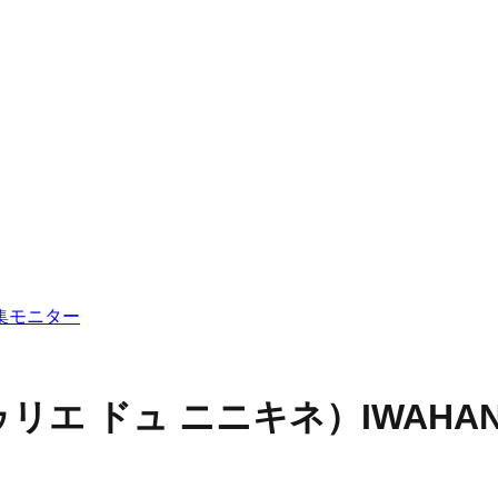
集
モニター
E（ラトゥリエ ドュ ニニキネ）
IWAH