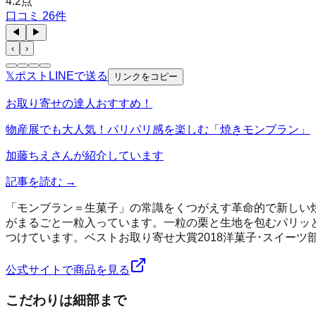
4.2
点
口コミ
26
件
◀
▶
‹
›
𝕏
ポスト
LINE
で送る
リンクをコピー
お取り寄せの達人おすすめ！
物産展でも大人気！パリパリ感を楽しむ「焼きモンブラン」
加藤ちえ
さんが紹介しています
記事を読む →
「モンブラン＝生菓子」の常識をくつがえす革命的で新しい
がまるごと一粒入っています。一粒の栗と生地を包むパリッ
つけています。ベストお取り寄せ大賞2018洋菓子･スイー
公式サイトで商品を見る
こだわりは細部まで