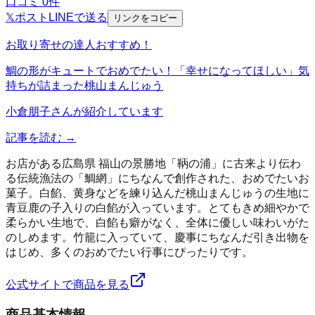
口コミ
0
件
𝕏
ポスト
LINE
で送る
リンクをコピー
お取り寄せの達人おすすめ！
鯛の形がキュートでおめでたい！「幸せになってほしい」気
持ちが詰まった桃山まんじゅう
小倉朋子
さんが紹介しています
記事を読む →
お店がある広島県 福山の景勝地「鞆の浦」に古来より伝わ
る伝統漁法の「鯛網」にちなんで創作された、おめでたいお
菓子。白餡、黄身などを練り込んだ桃山まんじゅうの生地に
青豆鹿の子入りの白餡が入っています。とてもきめ細やかで
柔らかい生地で、白餡も癖がなく、全体に優しい味わいがた
のしめます。竹籠に入っていて、慶事にちなんだ引き出物を
はじめ、多くのおめでたい行事にぴったりです。
公式サイトで商品を見る
商品基本情報