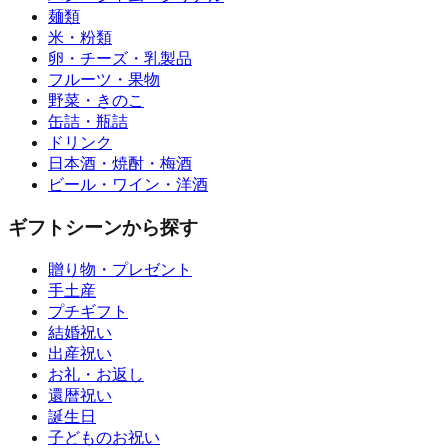
麺類
米・粉類
卵・チーズ・乳製品
フルーツ・果物
野菜・きのこ
缶詰・瓶詰
ドリンク
日本酒・焼酎・梅酒
ビール・ワイン・洋酒
ギフトシーンから探す
贈り物・プレゼント
手土産
プチギフト
結婚祝い
出産祝い
お礼・お返し
還暦祝い
誕生日
子どものお祝い