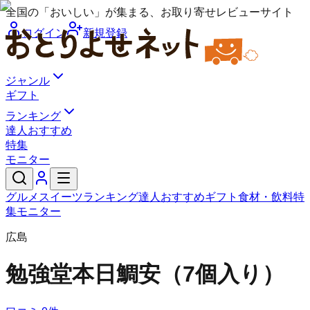
全国の「おいしい」が集まる、お取り寄せレビューサイト
ログイン
新規登録
ジャンル
ギフト
ランキング
達人おすすめ
特集
モニター
グルメ
スイーツ
ランキング
達人おすすめ
ギフト
食材・飲料
特
集
モニター
広島
勉強堂
本日鯛安（7個入り）