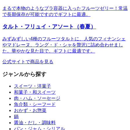
まるで本物のようなプラ容器に入ったフルーツゼリー！常温
で長期保存が可能ですのでギフトに最適。
タルト・フリュイ・アソート（春夏）
みずみずしい4種のフルーツタルトに、人気のフィナンシェ
やマドレーヌ、ラング・ド・シャを贅沢に詰め合わせまし
た。華やかな見た目で、ギフトに最適です。
公式サイトで商品を見る
ジャンルから探す
スイーツ・洋菓子
和菓子・和スイーツ
肉・ハム・ソーセージ
魚介類・シーフード
おかず・お惣菜
鍋
醤油・だし・調味料
パン・ジャム・シリアル