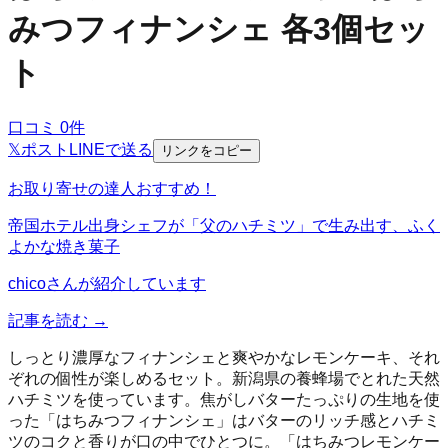
みつフィナンシェ 各3個セッ
ト
口コミ
0
件
𝕏
ポスト
LINE
で送る
リンクをコピー
お取り寄せの達人おすすめ！
帝国ホテル出身シェフが「父のハチミツ」で生み出す、ふく
よかな焼き菓子
chico
さんが紹介しています
記事を読む →
しっとり濃厚なフィナンシェと爽やかなレモンケーキ、それ
ぞれの個性が楽しめるセット。新潟県の養蜂場でとれた天然
ハチミツを使っています。焦がしバターたっぷりの生地を使
った「はちみつフィナンシェ」はバターのリッチ感とハチミ
ツのコクと香りが口の中でひとつに。「はちみつレモンケー