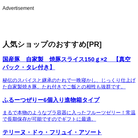
Advertisement
人気ショップのおすすめ
[PR]
国産豚 自家製 焼豚スライス150ｇ×2 【真空
パック・タレ付き】
秘伝のスパイスと継承のたれで一晩寝かし、じっくり仕上げ
た自家製焼き豚。たれ付きでご飯との相性も抜群です。
ふるーつぜりー6個入り進物箱タイプ
まるで本物のようなプラ容器に入ったフルーツゼリー！常温
で長期保存が可能ですのでギフトに最適。
テリーヌ・ドゥ・フリュイ・アソート