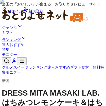
全国の「おいしい」が集まる、お取り寄せレビューサイト
ログイン
新規登録
ジャンル
ギフト
ランキング
達人おすすめ
特集
モニター
グルメ
スイーツ
ランキング
達人おすすめ
ギフト
食材・飲料
特
集
モニター
新潟
DRESS MITA MASAKI LAB.
はちみつレモンケーキ＆はち