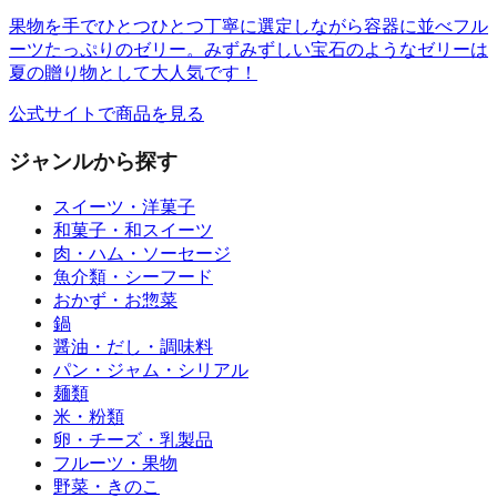
果物を手でひとつひとつ丁寧に選定しながら容器に並べフル
ーツたっぷりのゼリー。みずみずしい宝石のようなゼリーは
夏の贈り物として大人気です！
公式サイトで商品を見る
ジャンルから探す
スイーツ・洋菓子
和菓子・和スイーツ
肉・ハム・ソーセージ
魚介類・シーフード
おかず・お惣菜
鍋
醤油・だし・調味料
パン・ジャム・シリアル
麺類
米・粉類
卵・チーズ・乳製品
フルーツ・果物
野菜・きのこ