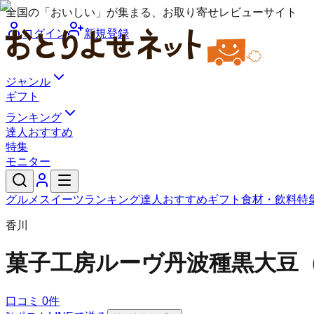
全国の「おいしい」が集まる、お取り寄せレビューサイト
ログイン
新規登録
ジャンル
ギフト
ランキング
達人おすすめ
特集
モニター
グルメ
スイーツ
ランキング
達人おすすめ
ギフト
食材・飲料
特
香川
菓子工房ルーヴ
丹波種黒大豆
口コミ
0
件