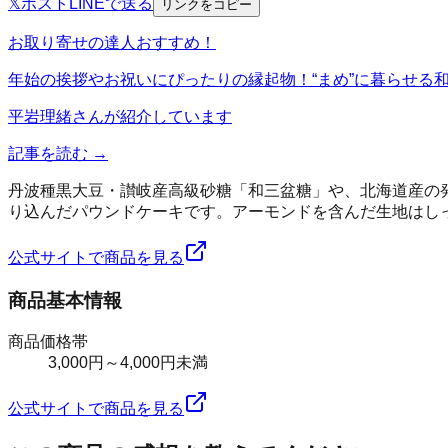
𝕏
ポスト
LINE
で送る
リンクをコピー
お取り寄せの達人おすすめ！
年始の挨拶やお祝いにぴったりの縁起物！“まめ”に暮らせる
平岩理緒
さんが紹介しています
記事を読む →
丹波種黒大豆・讃岐産高級砂糖「和三盆糖」や、北海道産の
り込んだパウンドケーキです。アーモンドを含んだ生地はし
公式サイトで商品を見る
商品基本情報
商品価格帯
3,000円～4,000円未満
公式サイトで商品を見る