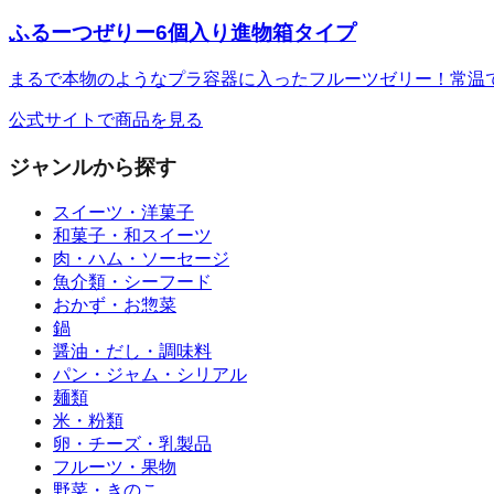
ふるーつぜりー6個入り進物箱タイプ
まるで本物のようなプラ容器に入ったフルーツゼリー！常温
公式サイトで商品を見る
ジャンルから探す
スイーツ・洋菓子
和菓子・和スイーツ
肉・ハム・ソーセージ
魚介類・シーフード
おかず・お惣菜
鍋
醤油・だし・調味料
パン・ジャム・シリアル
麺類
米・粉類
卵・チーズ・乳製品
フルーツ・果物
野菜・きのこ