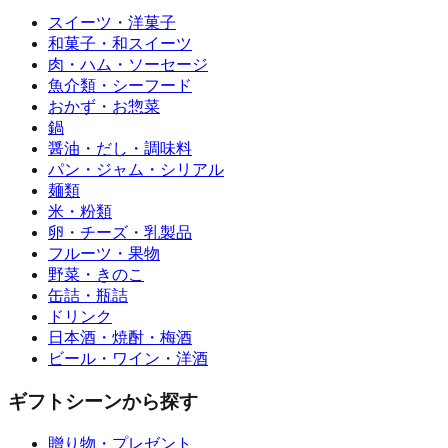
スイーツ・洋菓子
和菓子・和スイーツ
肉・ハム・ソーセージ
魚介類・シーフード
おかず・お惣菜
鍋
醤油・だし・調味料
パン・ジャム・シリアル
麺類
米・粉類
卵・チーズ・乳製品
フルーツ・果物
野菜・きのこ
缶詰・瓶詰
ドリンク
日本酒・焼酎・梅酒
ビール・ワイン・洋酒
ギフトシーンから探す
贈り物・プレゼント