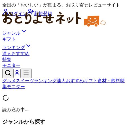
全国の「おいしい」が集まる、お取り寄せレビューサイト
ログイン
新規登録
ジャンル
ギフト
ランキング
達人おすすめ
特集
モニター
グルメ
スイーツ
ランキング
達人おすすめ
ギフト
食材・飲料
特
集
モニター
読み込み中...
ジャンルから探す