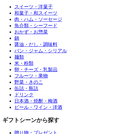
スイーツ・洋菓子
和菓子・和スイーツ
肉・ハム・ソーセージ
魚介類・シーフード
おかず・お惣菜
鍋
醤油・だし・調味料
パン・ジャム・シリアル
麺類
米・粉類
卵・チーズ・乳製品
フルーツ・果物
野菜・きのこ
缶詰・瓶詰
ドリンク
日本酒・焼酎・梅酒
ビール・ワイン・洋酒
ギフトシーンから探す
贈り物・プレゼント