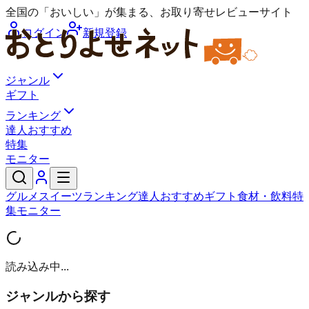
全国の「おいしい」が集まる、お取り寄せレビューサイト
ログイン
新規登録
ジャンル
ギフト
ランキング
達人おすすめ
特集
モニター
グルメ
スイーツ
ランキング
達人おすすめ
ギフト
食材・飲料
特
集
モニター
読み込み中...
ジャンルから探す