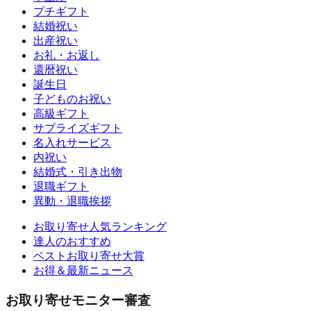
プチギフト
結婚祝い
出産祝い
お礼・お返し
還暦祝い
誕生日
子どものお祝い
高級ギフト
サプライズギフト
名入れサービス
内祝い
結婚式・引き出物
退職ギフト
異動・退職挨拶
お取り寄せ人気ランキング
達人のおすすめ
ベストお取り寄せ大賞
お得＆最新ニュース
お取り寄せモニター審査