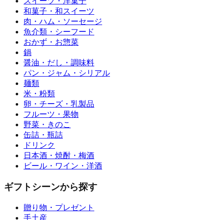
スイーツ・洋菓子
和菓子・和スイーツ
肉・ハム・ソーセージ
魚介類・シーフード
おかず・お惣菜
鍋
醤油・だし・調味料
パン・ジャム・シリアル
麺類
米・粉類
卵・チーズ・乳製品
フルーツ・果物
野菜・きのこ
缶詰・瓶詰
ドリンク
日本酒・焼酎・梅酒
ビール・ワイン・洋酒
ギフトシーンから探す
贈り物・プレゼント
手土産