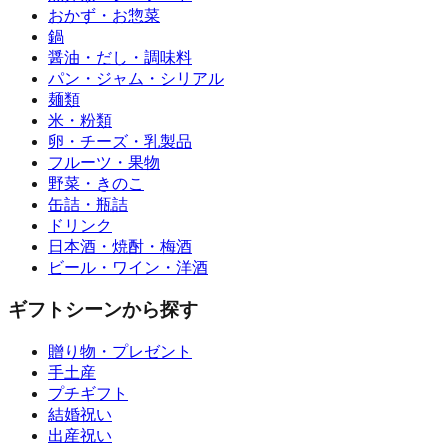
おかず・お惣菜
鍋
醤油・だし・調味料
パン・ジャム・シリアル
麺類
米・粉類
卵・チーズ・乳製品
フルーツ・果物
野菜・きのこ
缶詰・瓶詰
ドリンク
日本酒・焼酎・梅酒
ビール・ワイン・洋酒
ギフトシーンから探す
贈り物・プレゼント
手土産
プチギフト
結婚祝い
出産祝い