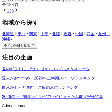
全
133
件
1
2
3
地域から探す
北海道
東北
関東
中部
北陸
近畿
中国
四国
九州・
沖縄
全ての地域を見る
注目の企画
夏のギフトにしたい！おいしいグルメ＆スイーツ
達人がおすすめ！2026年上半期スイーツランキング
白米がもっと進む！ご飯のお供ランキング
2026年上半期ランキングで上位に入ったお取り寄せ特集
Advertisement