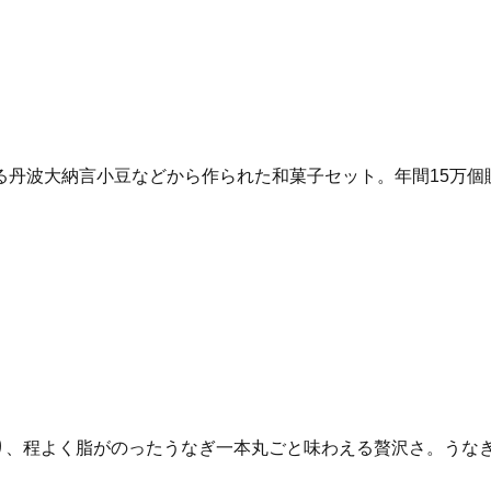
る丹波大納言小豆などから作られた和菓子セット。年間15万個
まり、程よく脂がのったうなぎ一本丸ごと味わえる贅沢さ。う