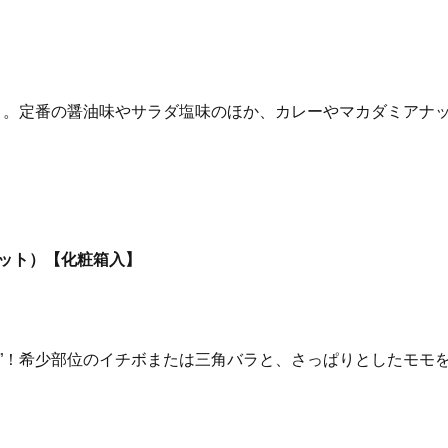
ット。定番の醤油味やサラダ塩味のほか、カレーやマカダミアナ
セット）【化粧箱入】
生”！希少部位のイチボまたは三角バラと、さっぱりとしたモモ