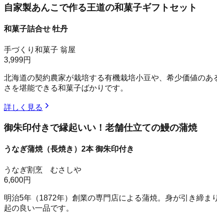
自家製あんこで作る王道の和菓子ギフトセット
和菓子詰合せ 牡丹
手づくり和菓子 翁屋
3,999円
北海道の契約農家が栽培する有機栽培小豆や、希少価値のあ
さを堪能できる和菓子ばかりです。
詳しく見る
御朱印付きで縁起いい！老舗仕立ての鰻の蒲焼
うなぎ蒲焼（長焼き）2本 御朱印付き
うなぎ割烹 むさしや
6,600円
明治5年（1872年）創業の専門店による蒲焼。身が引き締
起の良い一品です。