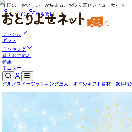
全国の「おいしい」が集まる、お取り寄せレビューサイト
ログイン
新規登録
ジャンル
ギフト
ランキング
達人おすすめ
特集
モニター
グルメ
スイーツ
ランキング
達人おすすめ
ギフト
食材・飲料
特