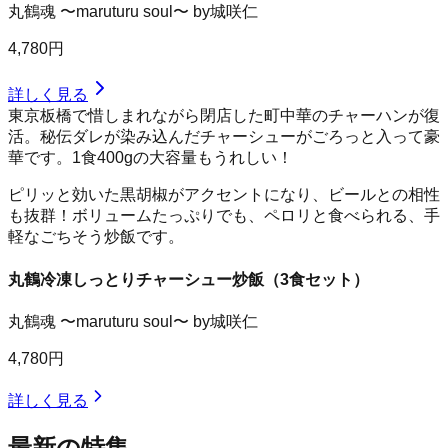
丸鶴魂 〜maruturu soul〜 by城咲仁
4,780円
詳しく見る
東京板橋で惜しまれながら閉店した町中華のチャーハンが復
活。秘伝ダレが染み込んだチャーシューがごろっと入って豪
華です。1食400gの大容量もうれしい！
ピリッと効いた黒胡椒がアクセントになり、ビールとの相性
も抜群！ボリュームたっぷりでも、ペロリと食べられる、手
軽なごちそう炒飯です。
丸鶴冷凍しっとりチャーシュー炒飯（3食セット）
丸鶴魂 〜maruturu soul〜 by城咲仁
4,780円
詳しく見る
最新の特集