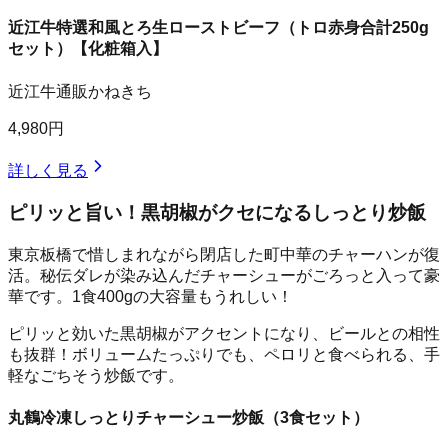
近江牛特選和風とろ生ローストビーフ（トロ赤身合計250g
セット）【化粧箱入】
近江牛通販かねきち
4,980円
詳しく見る
ピリッと旨い！黒胡椒がクセになるしっとり炒飯
東京板橋で惜しまれながら閉店した町中華のチャーハンが復
活。秘伝ダレが染み込んだチャーシューがごろっと入って豪
華です。1食400gの大容量もうれしい！
ピリッと効いた黒胡椒がアクセントになり、ビールとの相性
も抜群！ボリュームたっぷりでも、ペロリと食べられる、手
軽なごちそう炒飯です。
丸鶴冷凍しっとりチャーシュー炒飯（3食セット）