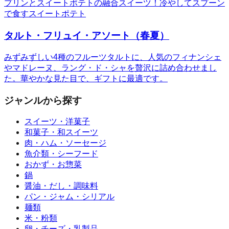
プリンとスイートポテトの融合スイーツ！冷やしてスプーン
で食すスイートポテト
タルト・フリュイ・アソート（春夏）
みずみずしい4種のフルーツタルトに、人気のフィナンシェ
やマドレーヌ、ラング・ド・シャを贅沢に詰め合わせまし
た。華やかな見た目で、ギフトに最適です。
ジャンルから探す
スイーツ・洋菓子
和菓子・和スイーツ
肉・ハム・ソーセージ
魚介類・シーフード
おかず・お惣菜
鍋
醤油・だし・調味料
パン・ジャム・シリアル
麺類
米・粉類
卵・チーズ・乳製品