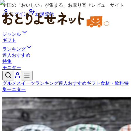
全国の「おいしい」が集まる、お取り寄せレビューサイト
ログイン
新規登録
ジャンル
ギフト
ランキング
達人おすすめ
特集
モニター
グルメ
スイーツ
ランキング
達人おすすめ
ギフト
食材・飲料
特
集
モニター