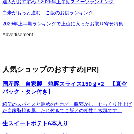
達人がおすすめ！2026年上半期スイーツランキング
白米がもっと進む！ご飯のお供ランキング
2026年上半期ランキングで上位に入ったお取り寄せ特集
Advertisement
人気ショップのおすすめ
[PR]
国産豚 自家製 焼豚スライス150ｇ×2 【真空
パック・タレ付き】
秘伝のスパイスと継承のたれで一晩寝かし、じっくり仕上げ
た自家製焼き豚。たれ付きでご飯との相性も抜群です。
生スイートポテト6本入り