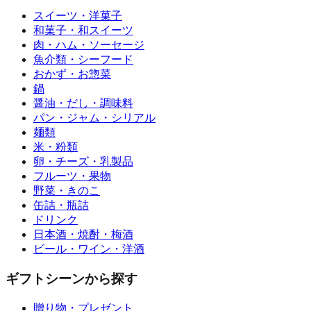
スイーツ・洋菓子
和菓子・和スイーツ
肉・ハム・ソーセージ
魚介類・シーフード
おかず・お惣菜
鍋
醤油・だし・調味料
パン・ジャム・シリアル
麺類
米・粉類
卵・チーズ・乳製品
フルーツ・果物
野菜・きのこ
缶詰・瓶詰
ドリンク
日本酒・焼酎・梅酒
ビール・ワイン・洋酒
ギフトシーンから探す
贈り物・プレゼント