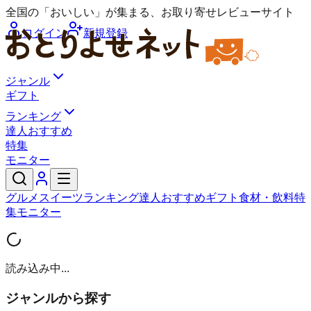
全国の「おいしい」が集まる、お取り寄せレビューサイト
ログイン
新規登録
ジャンル
ギフト
ランキング
達人おすすめ
特集
モニター
グルメ
スイーツ
ランキング
達人おすすめ
ギフト
食材・飲料
特
集
モニター
読み込み中...
ジャンルから探す