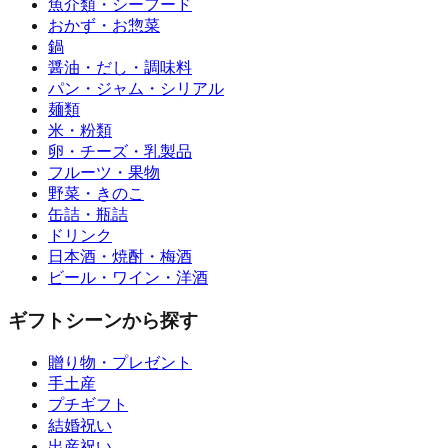
魚介類・シーフード
おかず・お惣菜
鍋
醤油・だし・調味料
パン・ジャム・シリアル
麺類
米・粉類
卵・チーズ・乳製品
フルーツ・果物
野菜・きのこ
缶詰・瓶詰
ドリンク
日本酒・焼酎・梅酒
ビール・ワイン・洋酒
ギフトシーンから探す
贈り物・プレゼント
手土産
プチギフト
結婚祝い
出産祝い